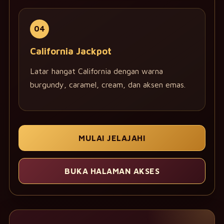
04
California Jackpot
Latar hangat California dengan warna
burgundy, caramel, cream, dan aksen emas.
MULAI JELAJAHI
BUKA HALAMAN AKSES