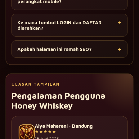
perangkat mobile?
Ke mana tombol LOGIN dan DAFTAR
diarahkan?
Apakah halaman ini ramah SEO?
ULASAN TAMPILAN
Pengalaman Pengguna
Honey Whiskey
Alya Maharani · Bandung
★★★★★
18 Juni 2026